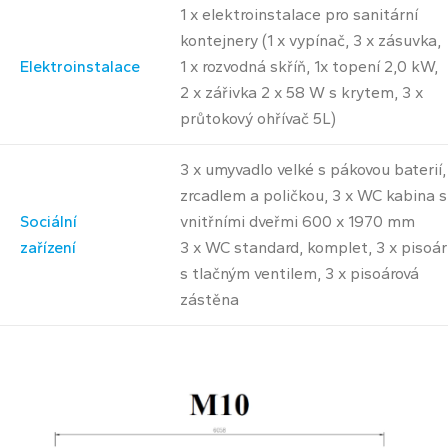
1 x elektroinstalace pro sanitární
kontejnery (1 x vypínač, 3 x zásuvka,
Elektroinstalace
1 x rozvodná skříň, 1x topení 2,0 kW,
2 x zářivka 2 x 58 W s krytem, 3 x
průtokový ohřívač 5L)
3 x umyvadlo velké s pákovou baterií,
zrcadlem a poličkou, 3 x WC kabina s
Sociální
vnitřními dveřmi 600 x 1970 mm
zařízení
3 x WC standard, komplet, 3 x pisoár
s tlačným ventilem, 3 x pisoárová
zástěna