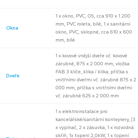
1 x okno, PVC, OS, cca 910 x 1 200
mm, PVC roleta, bílé, 1 x sanitární
Okna
okno, PVC, sklopné, cca 610 x 600
mm, bílé
1 x kovové vnější dveře vč. kovové
zárubně, 875 x 2 000 mm, vložka
FAB 3 klíče, klika / klika, příčka s
Dveře
vnitřními dveřmi vč. zárubně 875 x 2
000 mm, příčka s vnitřními dveřmi
vč. zárubně 625 x 2 000 mm
1 x elektroinstalace pro
kancelářské/sanitární kontejnery, (3
x vypínač, 2 x zásuvka, 1 x rozvodná
skříň, 1x topení 2,0kW, 1 x topení