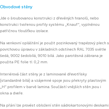
Obvodové stěny
Jde o šroubovanou konstrukci z dřevěných hranolů, nebo
konstrukci tvořenou profily systému „Knauf“, vyplněnou
patřičnou tloušťkou izolace.
Na venkovní opláštění je použit pozinkovaný trapézový plech s
povrchovou úpravou v základních odstínech RAL 7035 světle
šedá, 9002 šedobílá, 9010 bílá. Jako parotěsná zábrana je
použita PE folie tl. 0,2 mm.
Interiérová část stěny je z laminované dřevotřísky
(standardně bílá) a vzájemné spoje jsou překryty plastovým
„H“ profilem v barvě lamina. Součástí vnějších stěn jsou i
okna a dveře.
Na přání lze provést obložení stěn sádrokartonovými deskami