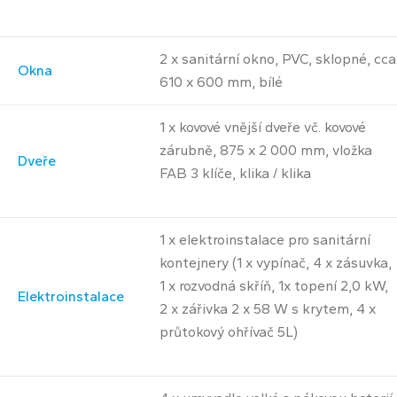
2 x sanitární okno, PVC, sklopné, cca
Okna
610 x 600 mm, bílé
1 x kovové vnější dveře vč. kovové
zárubně, 875 x 2 000 mm, vložka
Dveře
FAB 3 klíče, klika / klika
1 x elektroinstalace pro sanitární
kontejnery (1 x vypínač, 4 x zásuvka,
1 x rozvodná skříň, 1x topení 2,0 kW,
Elektroinstalace
2 x zářivka 2 x 58 W s krytem, 4 x
průtokový ohřívač 5L)