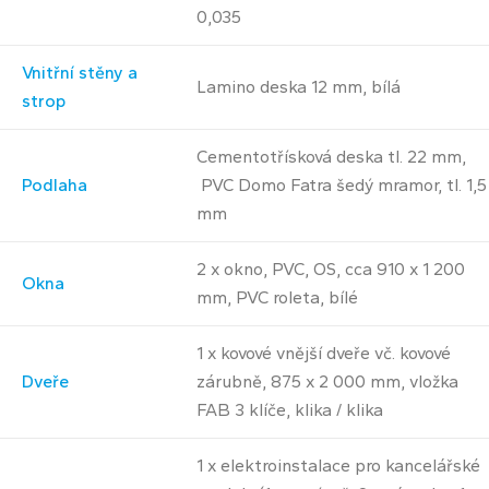
0,035
Vnitřní stěny a
Lamino deska 12 mm, bílá
strop
Cementotřísková deska tl. 22 mm,
Podlaha
PVC Domo Fatra šedý mramor, tl. 1,5
mm
2 x okno, PVC, OS, cca 910 x 1 200
Okna
mm, PVC roleta, bílé
1 x kovové vnější dveře vč. kovové
Dveře
zárubně, 875 x 2 000 mm, vložka
FAB 3 klíče, klika / klika
1 x elektroinstalace pro kancelářské