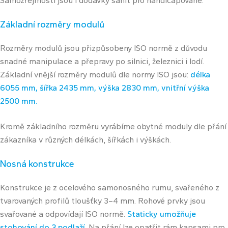
Samozřejmostí jsou i dodávky sanit pro handicapované.
Základní rozměry modulů
Rozměry modulů jsou přizpůsobeny ISO normě z důvodu
snadné manipulace a přepravy po silnici, železnici i lodí.
Základní vnější rozměry modulů dle normy ISO jsou:
délka
6055 mm, šířka 2435 mm, výška 2830 mm, vnitřní výška
2500 mm.
Kromě základního rozměru vyrábíme obytné moduly dle přání
zákazníka v různých délkách, šířkách i výškách.
Nosná konstrukce
Konstrukce je z ocelového samonosného rumu, svařeného z
tvarovaných profilů tloušťky 3–4 mm. Rohové prvky jsou
svařované a odpovídají ISO normě.
Staticky umožňuje
stohování do 3 podlaží
. Na přání lze opatřit rám kapsami pro