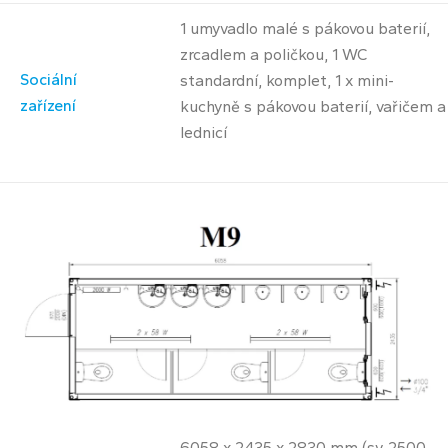
1 umyvadlo malé s pákovou baterií,
zrcadlem a poličkou, 1 WC
Sociální
standardní, komplet, 1 x mini-
zařízení
kuchyně s pákovou baterií, vařičem a
lednicí
6058 x 2435 x 2830 mm (sv. 2500