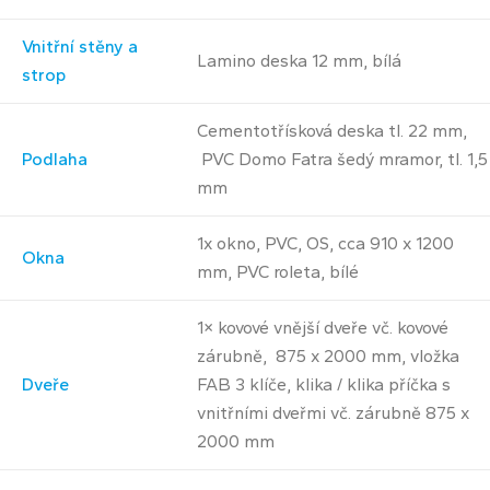
Vnitřní stěny a
Lamino deska 12 mm, bílá
strop
Cementotřísková deska tl. 22 mm,
Podlaha
PVC Domo Fatra šedý mramor, tl. 1,5
mm
1x okno, PVC, OS, cca 910 x 1200
Okna
mm, PVC roleta, bílé
1× kovové vnější dveře vč. kovové
zárubně, 875 x 2000 mm, vložka
Dveře
FAB 3 klíče, klika / klika příčka s
vnitřními dveřmi vč. zárubně 875 x
2000 mm