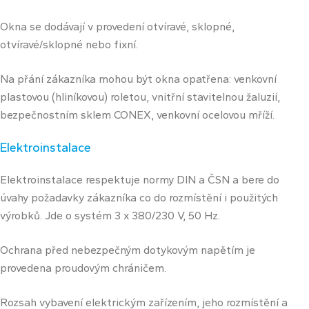
Okna se dodávají v provedení otvíravé, sklopné,
otvíravé/sklopné nebo fixní.
Na přání zákazníka mohou být okna opatřena: venkovní
plastovou (hliníkovou) roletou, vnitřní stavitelnou žaluzií,
bezpečnostním sklem CONEX, venkovní ocelovou mříží.
Elektroinstalace
Elektroinstalace respektuje normy DIN a ČSN a bere do
úvahy požadavky zákazníka co do rozmístění i použitých
výrobků. Jde o systém 3 x 380/230 V, 50 Hz.
Ochrana před nebezpečným dotykovým napětím je
provedena proudovým chráničem.
Rozsah vybavení elektrickým zařízením, jeho rozmístění a