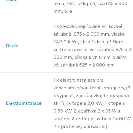
okno, PVC, sklopné, cca 610 x 600
mm, bílé
1 x kovové vnější dveře vč. kovové
zárubně, 875 x 2 000 mm, vložka
FAB 3 klíče, klika / klika, příčka s
Dveře
vnitřními dveřmi vč. zárubně 875 x 2
000 mm, příčka s vnitřními dveřmi
vč. zárubně 625 x 2 000 mm
1 x elektroinstalace pro
kancelářské/sanitární kontejnery, (3
x vypínač, 3 x zásuvka, 1 x rozvodná
Elektroinstalace
skříň, 1x topení 2,0 kW, 1 x topení
0,50 kW, 2 x zářivka 2 x 36 W s
krytem, 2 x stropní svítidlo 1 x 60 W,
2 x průtokový ohřívač 5L)