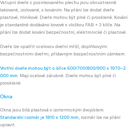
Vstupní dveře z pozinkovaného plechu jsou oboustranně
lakované, izolované, s kováním. Na přání lze dodat dveře
plastové, hliníkové. Dveře mohou být plné či prosklené. Kování
je standardně dodáváno kovové s vložkou FAB + 3 klíče. Na
přání lze dodat kování bezpečnostní, elektronické či plastové.
Dveře lze opatřit ocelovou dveřní mříží, doplňkovými
bezpečnostními dveřmi, přídavným bezpečnostním zámkem.
Vnitřní dveře mohou být o šířce 600/700/800/900 x 1970–2
000 mm
. Mají ocelové zárubně. Dveře mohou být plné či
prosklené.
Okna
Okna jsou bílá plastová s izotermickým dvojsklem.
Standardní rozměr je 1810 x 1200 mm
, rozměr lze na přání
upravit.