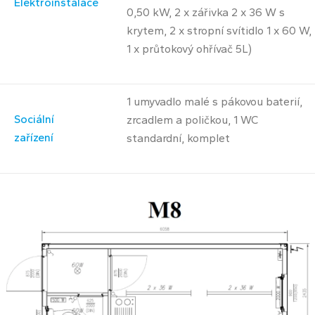
Elektroinstalace
0,50 kW, 2 x zářivka 2 x 36 W s
krytem, 2 x stropní svítidlo 1 x 60 W,
1 x průtokový ohřívač 5L)
1 umyvadlo malé s pákovou baterií,
Sociální
zrcadlem a poličkou, 1 WC
zařízení
standardní, komplet