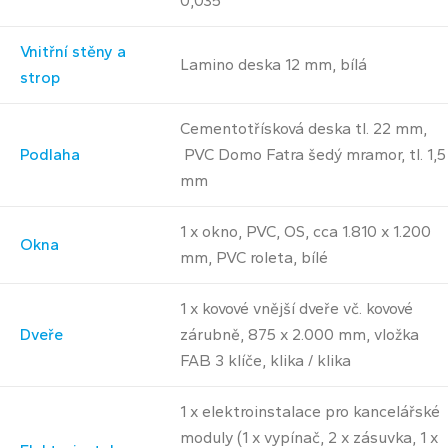
0,035
Vnitřní stěny a
Lamino deska 12 mm, bílá
strop
Cementotřísková deska tl. 22 mm,
Podlaha
PVC Domo Fatra šedý mramor, tl. 1,5
mm
1 x okno, PVC, OS, cca 1.810 x 1.200
Okna
mm, PVC roleta, bílé
1 x kovové vnější dveře vč. kovové
Dveře
zárubně, 875 x 2.000 mm, vložka
FAB 3 klíče, klika / klika
1 x elektroinstalace pro kancelářské
moduly (1 x vypínač, 2 x zásuvka, 1 x