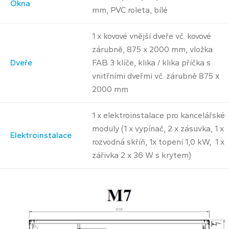
Okna
mm, PVC roleta, bílé
1 x kovové vnější dveře vč. kovové
zárubně, 875 x 2000 mm, vložka
Dveře
FAB 3 klíče, klika / klika příčka s
vnitřními dveřmi vč. zárubně 875 x
2000 mm
1 x elektroinstalace pro kancelářské
moduly (1 x vypínač, 2 x zásuvka, 1 x
Elektroinstalace
rozvodná skříň, 1x topení 1,0 kW, 1 x
zářivka 2 x 36 W s krytem)