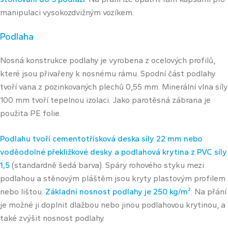
manipulaci vysokozdvižným vozíkem.
Podlaha
Nosná konstrukce podlahy je vyrobena z ocelových profilů,
které jsou přivařeny k nosnému rámu. Spodní část podlahy
tvoří vana z pozinkovaných plechů 0,55 mm. Minerální vlna síly
100 mm tvoří tepelnou izolaci. Jako parotěsná zábrana je
použita PE folie.
Podlahu tvoří cementotřísková deska síly 22 mm nebo
voděodolné překližkové desky a podlahová krytina z PVC síly
1,5
(standardně šedá barva). Spáry rohového styku mezi
podlahou a stěnovým pláštěm jsou kryty plastovým profilem
nebo lištou.
Základní nosnost podlahy je 250 kg/m²
. Na přání
je možné ji doplnit dlažbou nebo jinou podlahovou krytinou, a
také zvýšit nosnost podlahy.