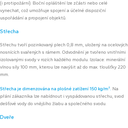
(i protipožární). Boční opláštění lze zčásti nebo celé
vynechat, což umožňuje spojení a účelné dispoziční
uspořádání a propojení objektů.
Střecha
Střechu tvoří pozinkovaný plech 0,8 mm, uložený na ocelových
nosnících svařených s rámem. Odvodnění je tvořeno vnitřními
izolovanými svody v rozích každého modulu. Izolace: minerální
vlnou síly 100 mm, kterou lze navýšit až do max. tloušťky 220
mm.
Střecha je dimenzována na plošné zatížení 150 kg/m².
Na
přání zákazníka lze nabídnout i vyspádovanou střechu, svod
dešťové vody do vnějšího žlabu a společného svodu.
Dveře