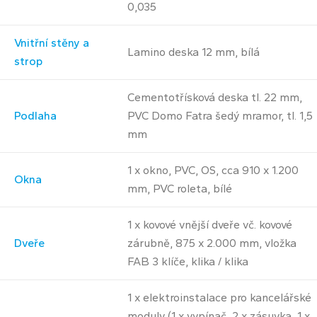
0,035
Vnitřní stěny a
Lamino deska 12 mm, bílá
strop
Cementotřísková deska tl. 22 mm,
Podlaha
PVC Domo Fatra šedý mramor, tl. 1,5
mm
1 x okno, PVC, OS, cca 910 x 1.200
Okna
mm, PVC roleta, bílé
1 x kovové vnější dveře vč. kovové
Dveře
zárubně, 875 x 2.000 mm, vložka
FAB 3 klíče, klika / klika
1 x elektroinstalace pro kancelářské
moduly (1 x vypínač, 2 x zásuvka, 1 x