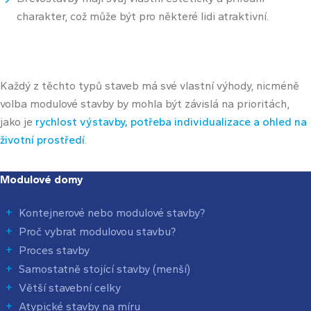
charakter, což může být pro některé lidi atraktivní.
Každý z těchto typů staveb má své vlastní výhody, nicméně
volba modulové stavby by mohla být závislá na prioritách,
jako je
rychlost výstavby, potřeba individualizace a ohled na
životní prostředí
.
Modulové domy
Kontejnerové nebo modulové stavby?
Proč vybrat modulovou stavbu?
Proces stavby
Samostatně stojící stavby (menší)
Větší stavební celky
Atypické stavby na míru