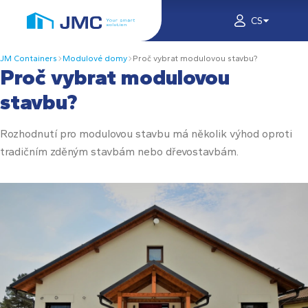
CS
JM Containers
Modulové domy
Proč vybrat modulovou stavbu?
Proč vybrat modulovou
stavbu?
Rozhodnutí pro modulovou stavbu má několik výhod oproti
tradičním zděným stavbám nebo dřevostavbám.