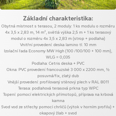
Základní charakteristika:
Obytná místnost s terasou, 2 moduly: 1 ks modulu o rozměru
4x 3,5 x 2,83 m, 14 m², světlá výška 2,5 m + 1 ks terasový
modul o rozměru 4x 3,5 x 2,83 m (strop + podlaha)
Vnitřní provedení: deska lamino tl. 10 mm
Izolační řada Economy MW High (100 /100/100 + 100 mm),
WLG = 0,035
Podlaha: Cetris deska + PVC
Okna: PVC provedení francouzské 3 000 x 2200 mm, ½
posuvná/fix, zlatý dub
Vnější provedení: profilovaný stěnový plech v RAL 8011
Terasa: podlahová terasová prkna typ WPC
Topení: pomocí elektrických přímotopů, příprava na krbová
kamna
Svod vod ze střechy pomocí chrličů (výtok v horním profilu) +
okapový žlab + svod