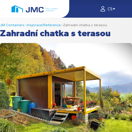
CS
JM Containers
Inspirace/Reference
Zahradní chatka s terasou
Zahradní chatka s terasou