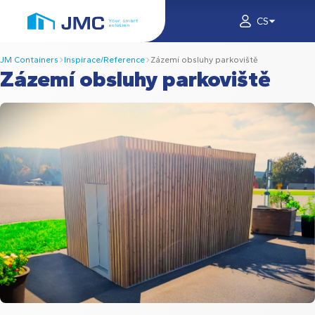
CS
JM Containers
Inspirace/Reference
Zázemí obsluhy parkoviště
Zázemí obsluhy parkoviště