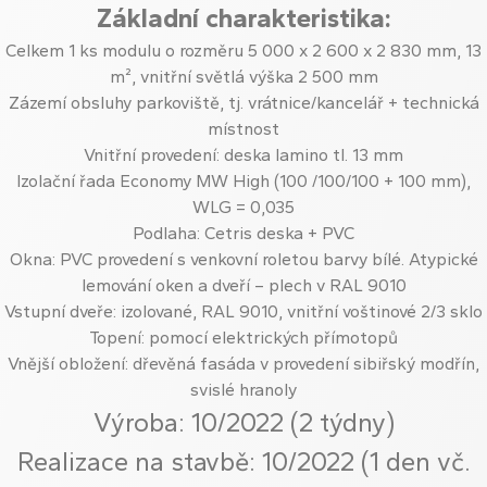
Základní charakteristika:
Celkem 1 ks modulu o rozměru 5 000 x 2 600 x 2 830 mm, 13
m², vnitřní světlá výška 2 500 mm
Zázemí obsluhy parkoviště, tj. vrátnice/kancelář + technická
místnost
Vnitřní provedení: deska lamino tl. 13 mm
Izolační řada Economy MW High (100 /100/100 + 100 mm),
WLG = 0,035
Podlaha: Cetris deska + PVC
Okna: PVC provedení s venkovní roletou barvy bílé. Atypické
lemování oken a dveří – plech v RAL 9010
Vstupní dveře: izolované, RAL 9010, vnitřní voštinové 2/3 sklo
Topení: pomocí elektrických přímotopů
Vnější obložení: dřevěná fasáda v provedení sibiřský modřín,
svislé hranoly
Výroba: 10/2022 (2 týdny)
Realizace na stavbě: 10/2022 (1 den vč.