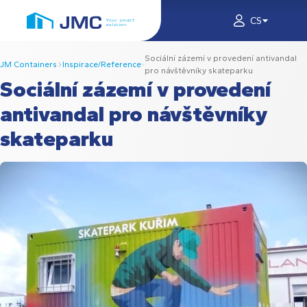
CS
Sociální zázemí v provedení antivandal
JM Containers
Inspirace/Reference
pro návštěvníky skateparku
Sociální zázemí v provedení
antivandal pro návštěvníky
skateparku