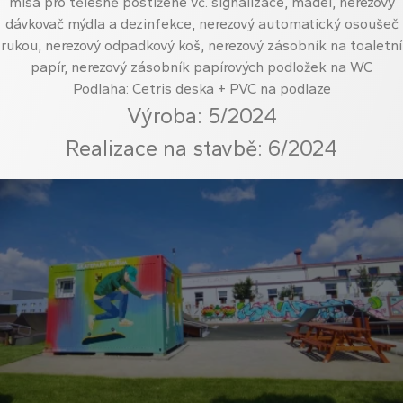
mísa pro tělesně postižené vč. signalizace, madel, nerezový
dávkovač mýdla a dezinfekce, nerezový automatický osoušeč
rukou, nerezový odpadkový koš, nerezový zásobník na toaletní
papír, nerezový zásobník papírových podložek na WC
Podlaha: Cetris deska + PVC na podlaze
Výroba: 5/2024
Realizace na stavbě: 6/2024