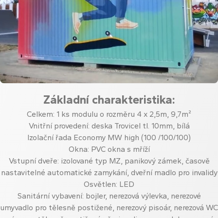
Základní charakteristika:
Celkem: 1 ks modulu o rozměru 4 x 2,5m, 9,7m²
Vnitřní provedení: deska Trovicel tl. 10mm, bílá
Izolační řada Economy MW high (100 /100/100)
Okna: PVC okna s mříží
Vstupní dveře: izolované typ MZ, panikový zámek, časově
nastavitelné automatické zamykání, dveřní madlo pro invalidy
Osvětlen: LED
Sanitární vybavení: bojler, nerezová výlevka, nerezové
umyvadlo pro tělesně postižené, nerezový pisoár, nerezová WC