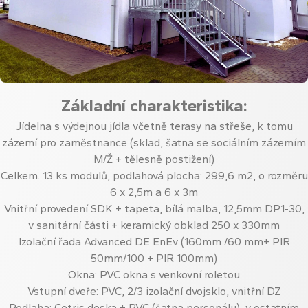
Základní charakteristika:
Jídelna s výdejnou jídla včetně terasy na střeše, k tomu
zázemí pro zaměstnance (sklad, šatna se sociálním zázemím
M/Ž + tělesně postižení)
Celkem. 13 ks modulů, podlahová plocha: 299,6 m2, o rozměru
6 x 2,5m a 6 x 3m
Vnitřní provedení SDK + tapeta, bílá malba, 12,5mm DP1-30,
v sanitární části + keramický obklad 250 x 330mm
Izolační řada Advanced DE EnEv (160mm /60 mm+ PIR
50mm/100 + PIR 100mm)
Okna: PVC okna s venkovní roletou
Vstupní dveře: PVC, 2/3 izolační dvojsklo, vnitřní DZ
Podlaha: Cetris deska + PVC (šatna personálu), v ostatním