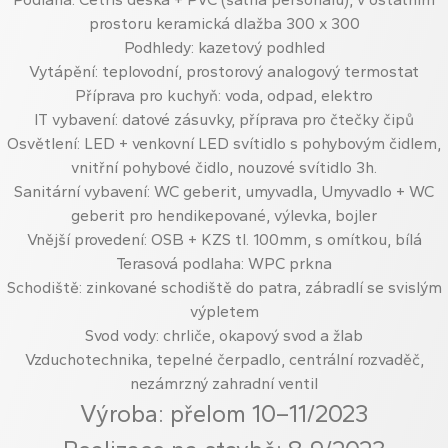
prostoru keramická dlažba 300 x 300
Podhledy: kazetový podhled
Vytápění: teplovodní, prostorový analogový termostat
Příprava pro kuchyň: voda, odpad, elektro
IT vybavení: datové zásuvky, příprava pro čtečky čipů
Osvětlení: LED + venkovní LED svítidlo s pohybovým čidlem,
vnitřní pohybové čidlo, nouzové svítidlo 3h.
Sanitární vybavení: WC geberit, umyvadla, Umyvadlo + WC
geberit pro hendikepované, výlevka, bojler
Vnější provedení: OSB + KZS tl. 100mm, s omítkou, bílá
Terasová podlaha: WPC prkna
Schodiště: zinkované schodiště do patra, zábradlí se svislým
výpletem
Svod vody: chrliče, okapový svod a žlab
Vzduchotechnika, tepelné čerpadlo, centrální rozvaděč,
nezámrzný zahradní ventil
Výroba: přelom 10–11/2023