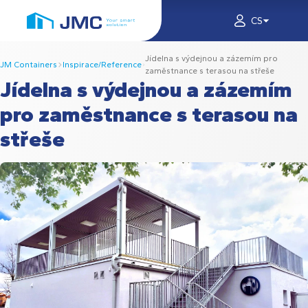
CS
Jídelna s výdejnou a zázemím pro
JM Containers
Inspirace/Reference
zaměstnance s terasou na střeše
Jídelna s výdejnou a zázemím
pro zaměstnance s terasou na
střeše