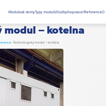
Modulové domy
Typy modulů
Služby
Inspirace/Reference
O 
 modul – kotelna
ference
Technologický modul – kotelna