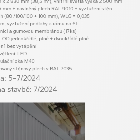
0 x 2 830 mm (38,5 m²), vnitřní světlá výška 2 500 mm
2,5 mm + navlněný plech RAL 9010 + vyztužení stěn
h (80 /100/100 + 100 mm), WLG = 0,035
mm, vyztužení podlahy a rámu na 6t.
pnicí a gumovou membránou (17ks)
-OD jednokřídlé, plné + dvoukřídlé plné
ní: bez vytápění
větlení: LED
ulační oka M40
ilovaný stěnový plech v RAL 7035
a: 5–7/2024
na stavbě: 7/2024