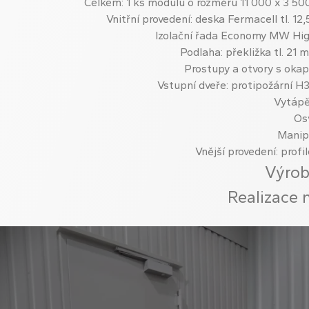
Celkem: 1 ks modulu o rozměru 11 000 x 3 50
Vnitřní provedení: deska Fermacell tl. 1
Izolační řada Economy MW Hig
Podlaha: překližka tl. 21 
Prostupy a otvory s oka
Vstupní dveře: protipožární H3
Vytápě
Os
Manip
Vnější provedení: prof
Výrob
Realizace 