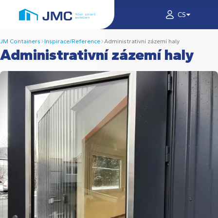
CS
JM Containers
Inspirace/Reference
Administrativní zázemí haly
Administrativní zázemí haly