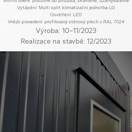
Vnitřní dveře: posuvné do pouzdra, sklěněné, uzamykatelné
Vytápění: Multi split klimatizační jednotka LG
Osvětlení: LED
Vnější provedení: profilovaný stěnový plech v RAL 7024
Výroba: 10–11/2023
Realizace na stavbě: 12/2023