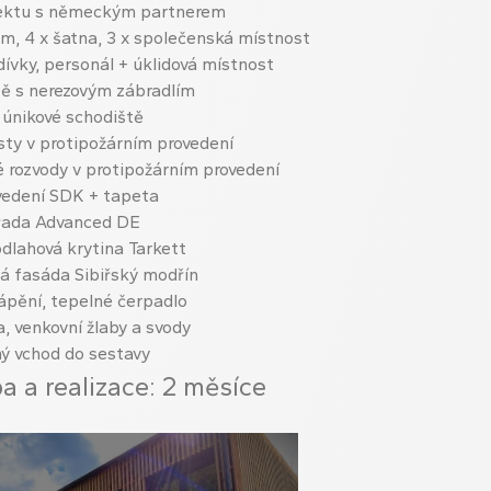
jektu s německým partnerem
em, 4 x šatna, 3 x společenská místnost
ívky, personál + úklidová místnost
tě s nerezovým zábradlím
 únikové schodiště
sty v protipožárním provedení
 rozvody v protipožárním provedení
ovedení SDK + tapeta
 řada Advanced DE
lahová krytina Tarkett
á fasáda Sibiřský modřín
ápění, tepelné čerpadlo
, venkovní žlaby a svody
ý vchod do sestavy
 a realizace: 2 měsíce