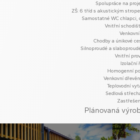
Spolupráce na pro
ZŠ: 6 tříd s akustickým strop
Samostatné WC chlapci, d
Vnitřní schodiš
Venkovní
Chodby a únikové ce
Silnoproudé a slaboproudé
Vnitřní pr
Izolační
Homogenní pod
Venkovní dřevěn
Teplovodní vyt
Sedlová střecha
Zastřešen
Plánovaná výroba