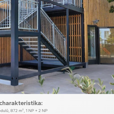
charakteristika:
dulů, 872 m², 1 NP + 2 NP