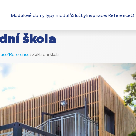
Modulové domy
Typy modulů
Služby
Inspirace/Reference
O 
dní škola
irace/Reference
Základní škola