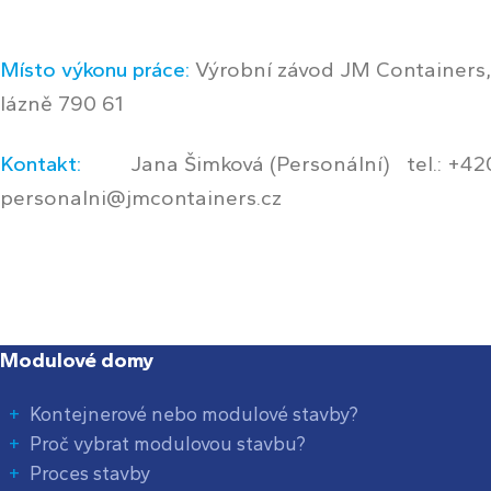
Místo výkonu práce:
Výrobní závod JM Containers, 
lázně 790 61
Kontakt:
Jana Šimková (Personální) tel.: +420
personalni@jmcontainers.cz
Modulové domy
Kontejnerové nebo modulové stavby?
Proč vybrat modulovou stavbu?
Proces stavby