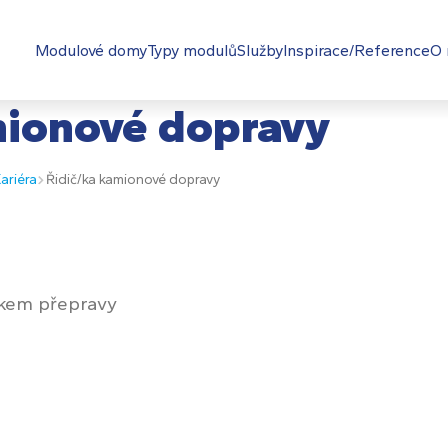
Modulové domy
Typy modulů
Služby
Inspirace/Reference
O 
mionové dopravy
ariéra
Řidič/ka kamionové dopravy
kem přepravy