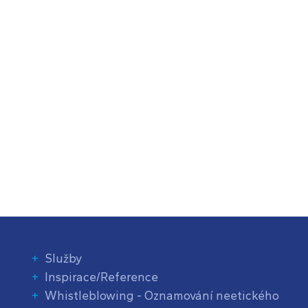
Služby
Inspirace/Reference
Whistleblowing - Oznamování neetického